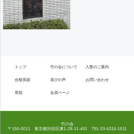
トップ
竹の会について
入塾のご案内
合格実績
喜びの声
お問い合わせ
草枕
会員ページ
竹の会
〒150-0011 東京都渋谷区東1-28-11-401
TEL 03-6315-1511