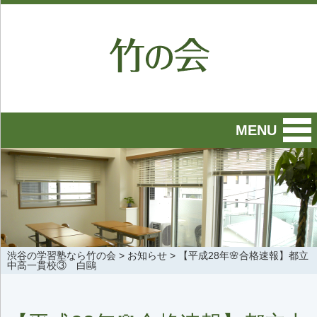
MENU
渋谷の学習塾なら竹の会
>
お知らせ
>
【平成28年🌸合格速報】都立
中高一貫校③ 白鷗