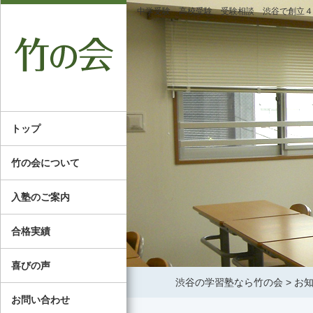
中学受験 高校受験 受験相談 渋谷で創立４
トップ
竹の会について
入塾のご案内
合格実績
喜びの声
渋谷の学習塾なら竹の会
>
お
お問い合わせ