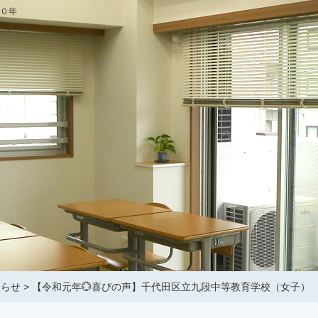
０年
知らせ
>
【令和元年💮喜びの声】千代田区立九段中等教育学校（女子）