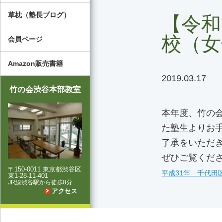
草枕（塾長ブログ）
【令和
校（女
会員ページ
Amazon販売書籍
2019.03.17
竹の会渋谷本部教室
本年度、竹の
た塾生よりお
了承をいただ
ぜひご覧くだ
〒150-0011 東京都渋谷区
平成31年 千代田
東1-28-11-401
JR線渋谷駅から徒歩8分
アクセス
お電話でのお問い合わせ