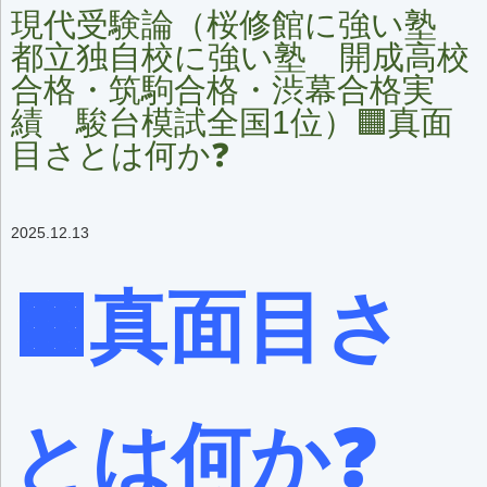
現代受験論（桜修館に強い塾
都立独自校に強い塾 開成高校
合格・筑駒合格・渋幕合格実
績 駿台模試全国1位）🟧真面
目さとは何か❓
2025.12.13
🟧真面目さ
とは何か❓