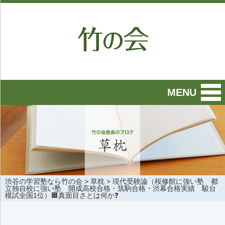
MENU
渋谷の学習塾なら竹の会
>
草枕
>
現代受験論（桜修館に強い塾 都
立独自校に強い塾 開成高校合格・筑駒合格・渋幕合格実績 駿台
模試全国1位）🟧真面目さとは何か❓