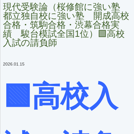
現代受験論（桜修館に強い塾
都立独自校に強い塾 開成高校
合格・筑駒合格・渋幕合格実
績 駿台模試全国1位）🟩高校
入試の請負師
2026.01.15
🟩高校入