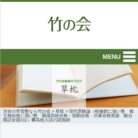
MENU
渋谷の学習塾なら竹の会
>
草枕
>
現代受験論（桜修館に強い塾 都
立独自校に強い塾 開成高校合格・筑駒合格・渋幕合格実績 駿台
模試全国1位）🟩高校入試の請負師