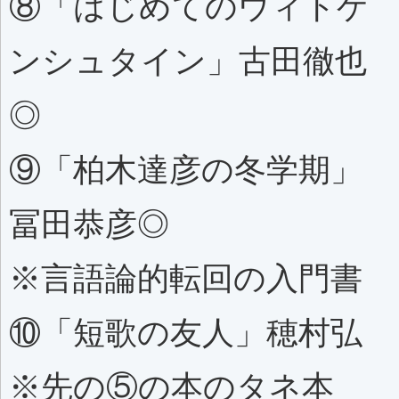
⑧「はじめてのウィトゲ
ンシュタイン」古田徹也
◎
⑨「柏木達彦の冬学期」
冨田恭彦◎
※言語論的転回の入門書
⑩「短歌の友人」穂村弘
※先の⑤の本のタネ本