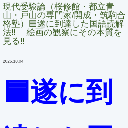
現代受験論（桜修館・都立青
山・戸山の専門家/開成・筑駒合
格塾）🟦遂に到達した国語読解
法‼️ 絵画の観察にその本質を
見る‼️
2025.10.04
🟦遂に到