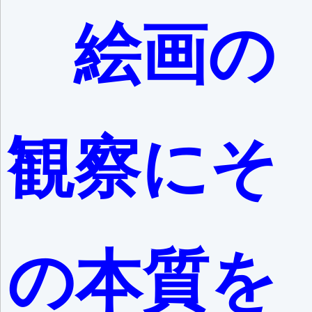
絵画の
観察にそ
の本質を