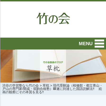
MENU
渋谷の学習塾なら竹の会
>
草枕
>
現代受験論（桜修館・都立青山・
戸山の専門家/開成・筑駒合格塾）🟦遂に到達した国語読解法‼️ 絵
画の観察にその本質を見る‼️