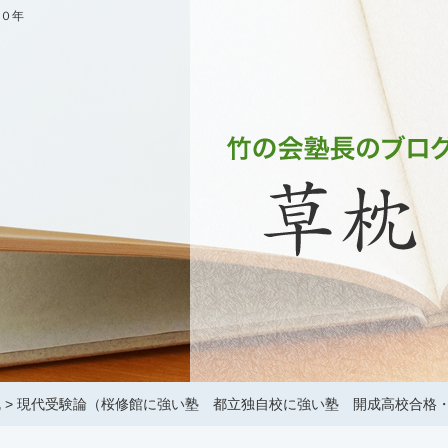
０年
枕
>
現代受験論（桜修館に強い塾 都立独自校に強い塾 開成高校合格・