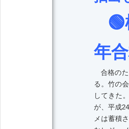

年合
合格のた
る。竹の
してきた
が、平成2
メは蓄積さ