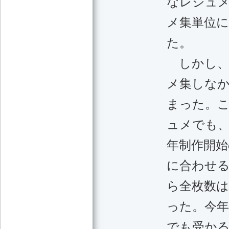
なレジュ
メ集単位
た。
しかし、考
メ集しな
まった。
ュメでも、
年制作開
に合わせる
ら全枚数は
った。今
でも受か