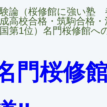
験論（桜修館に強い塾 
成高校合格・筑駒合格・
国第1位）名門桜修館への
名門桜修