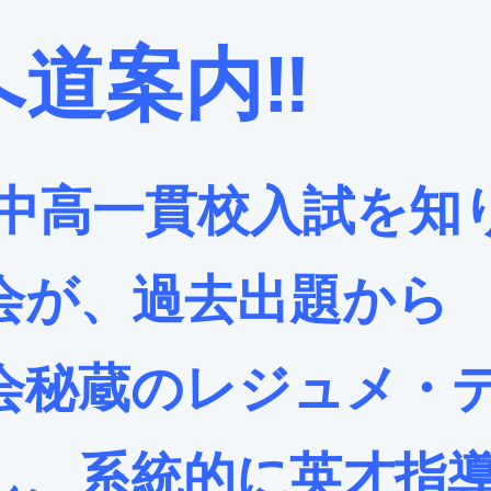
道案内‼️
中高一貫校入試を知
会が、過去出題から
会秘蔵のレジュメ・
し、系統的に英才指導❗