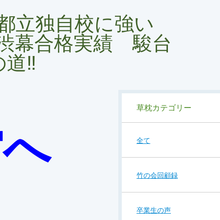
都立独自校に強い
渋幕合格実績 駿台
道‼️
草枕カテゴリー
館へ
全て
竹の会回顧録
卒業生の声