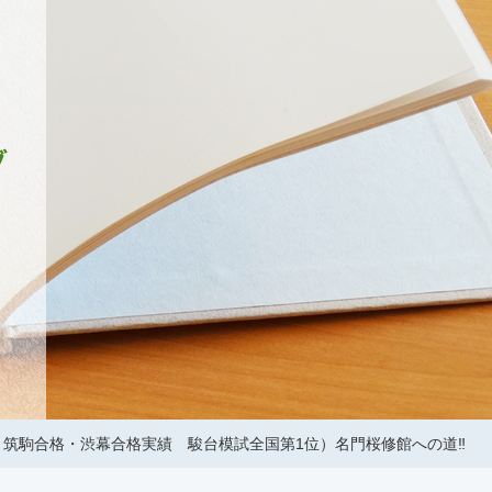
筑駒合格・渋幕合格実績 駿台模試全国第1位）名門桜修館への道‼️