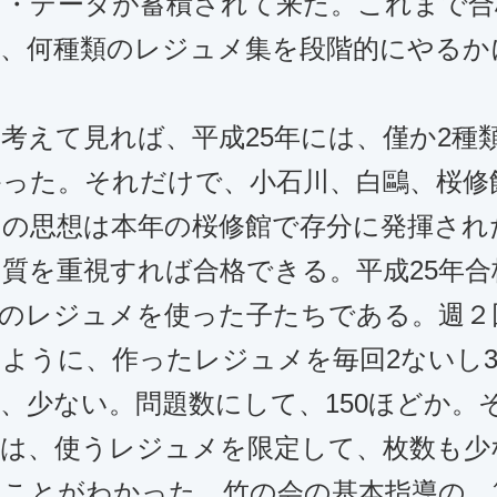
メ・データが蓄積されて来た。これまで合
に、何種類のレジュメ集を段階的にやるか
えて見れば、平成25年には、僅か2種
かった。それだけで、小石川、白鷗、桜修
この思想は本年の桜修館で存分に発揮され
質を重視すれば合格できる。平成25年合
始のレジュメを使った子たちである。週２
ように、作ったレジュメを毎回2ないし
、少ない。問題数にして、150ほどか。
年は、使うレジュメを限定して、枚数も少
ることがわかった。竹の会の基本指導の、