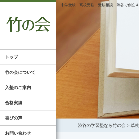
中学受験 高校受験 受験相談 渋谷で創立４
トップ
竹の会について
入塾のご案内
合格実績
喜びの声
渋谷の学習塾なら竹の会
>
草
お問い合わせ