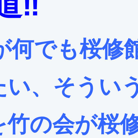
道‼️
が何でも桜修
たい、そうい
を
竹の会が桜