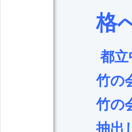
格へ
都立
竹の
竹の
抽出