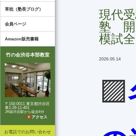
草枕（塾長ブログ）
現代受
塾 開
会員ページ
模試全
Amazon販売書籍
竹の会渋谷本部教室
2026.05.14
🟪
〒150-0011 東京都渋谷区
東1-28-11-401
JR線渋谷駅から徒歩8分
アクセス
お電話でのお問い合わせ