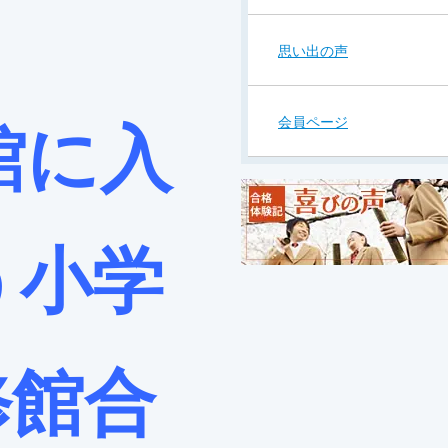
思い出の声
会員ページ
館に入
う小学
修館合