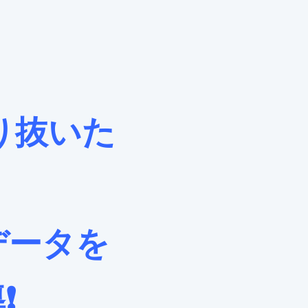
り抜いた
データを
️