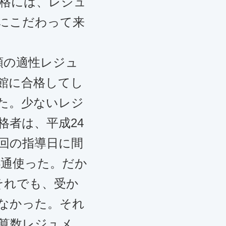
格には、レジュ
にこだわって来
類の適性レジュ
館に合格してし
た。少ないレジ
格者は、平成24
回の指導日に間
3通使った。だか
それでも、受か
なかった。それ
算数レジュメ