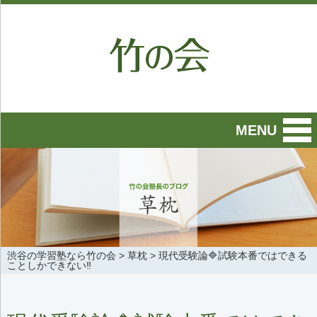
MENU
渋谷の学習塾なら竹の会
>
草枕
>
現代受験論🔷試験本番ではできる
ことしかできない‼️