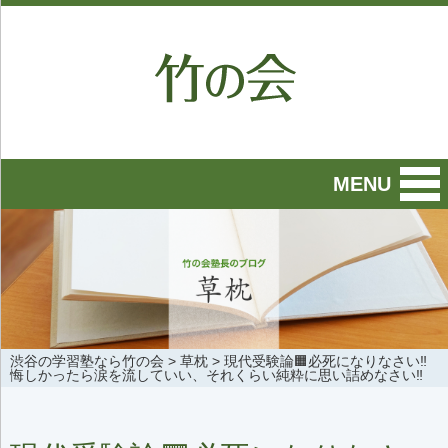
MENU
渋谷の学習塾なら竹の会
>
草枕
>
現代受験論🟧必死になりなさい‼️
悔しかったら涙を流していい、それくらい純粋に思い詰めなさい‼️