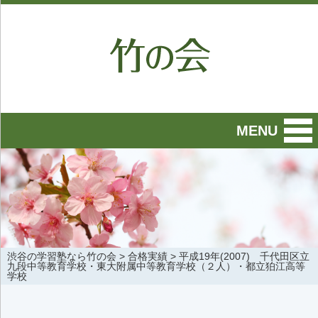
MENU
渋谷の学習塾なら竹の会
>
合格実績
>
平成19年(2007) 千代田区立
九段中等教育学校・東大附属中等教育学校（２人）・都立狛江高等
学校