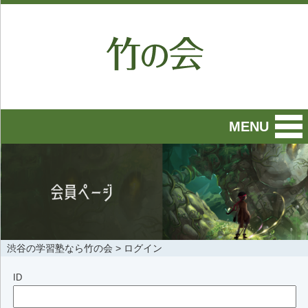
MENU
渋谷の学習塾なら竹の会
>
ログイン
ID