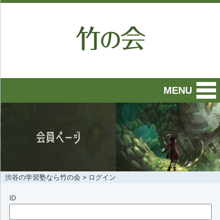
MENU
渋谷の学習塾なら竹の会
>
ログイン
ID