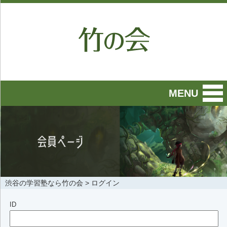
MENU
渋谷の学習塾なら竹の会
>
ログイン
ID