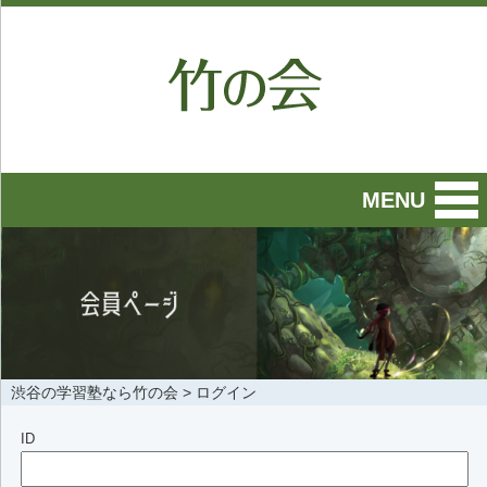
MENU
渋谷の学習塾なら竹の会
>
ログイン
ID