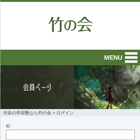
MENU
渋谷の学習塾なら竹の会
>
ログイン
ID