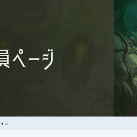
０年
グイン