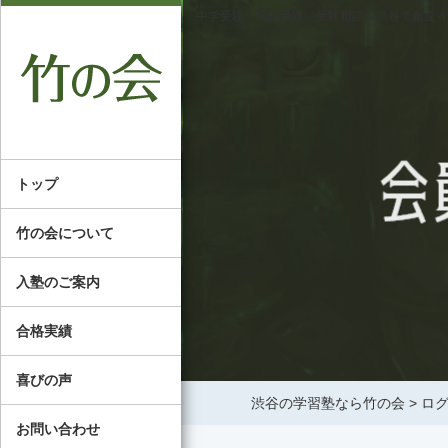
中学受験 高校受験 受験相談 渋谷で創立４
トップ
竹の会について
入塾のご案内
合格実績
喜びの声
渋谷の学習塾なら竹の会
>
ロ
お問い合わせ