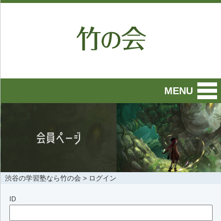
MENU
渋谷の学習塾なら竹の会
>
ログイン
ID