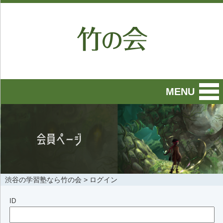
MENU
渋谷の学習塾なら竹の会
>
ログイン
ID