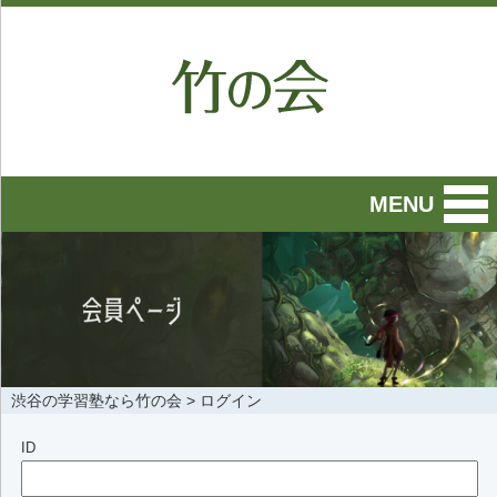
MENU
渋谷の学習塾なら竹の会
>
ログイン
ID