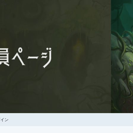
０年
グイン