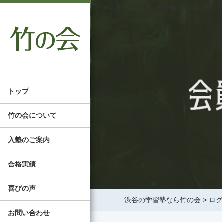
中学受験 高校受験 受験相談 渋谷で創立４
トップ
竹の会について
入塾のご案内
合格実績
喜びの声
渋谷の学習塾なら竹の会
>
ロ
お問い合わせ