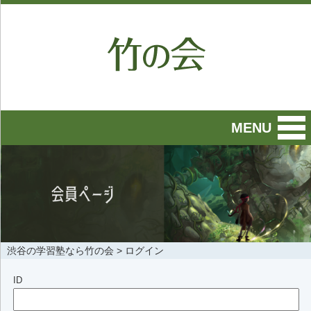
MENU
渋谷の学習塾なら竹の会
>
ログイン
ID