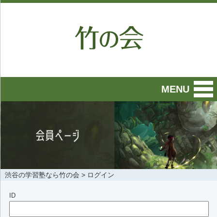
MENU
渋谷の学習塾なら竹の会
>
ログイン
ID