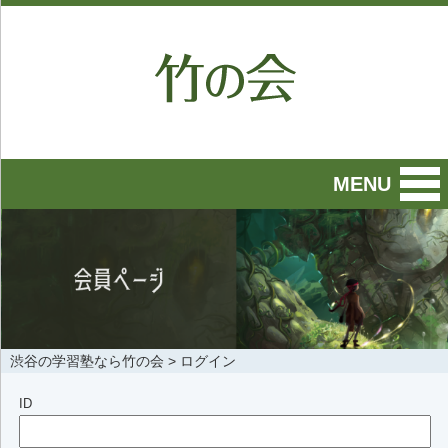
MENU
渋谷の学習塾なら竹の会
>
ログイン
ID