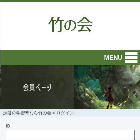
MENU
渋谷の学習塾なら竹の会
>
ログイン
ID