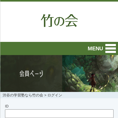
MENU
渋谷の学習塾なら竹の会
>
ログイン
ID