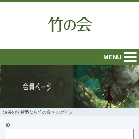
MENU
渋谷の学習塾なら竹の会
>
ログイン
ID